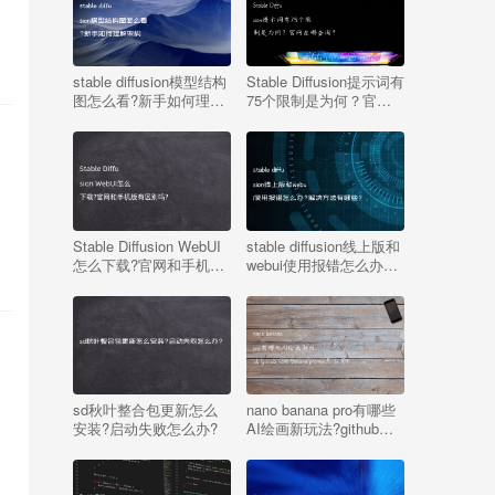
stable diffusion模型结构
Stable Diffusion提示词有
图怎么看?新手如何理解
75个限制是为何？官网
架构
在哪查询？
Stable Diffusion WebUI
stable diffusion线上版和
怎么下载?官网和手机版
webui使用报错怎么办?
有区别吗?
解决方法有哪些?
sd秋叶整合包更新怎么
nano banana pro有哪些
安装?启动失败怎么办?
AI绘画新玩法?github
nano banana prompt怎
么用?