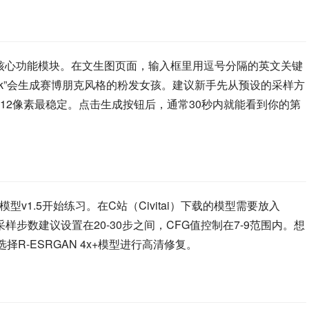
你会看到几个核心功能模块。在文生图页面，输入框里用逗号分隔的英文关键
r, cyberpunk”会生成赛博朋克风格的粉发女孩。建议新手先从预设的采样方
2×512像素最稳定。点击生成按钮后，通常30秒内就能看到你的第
v1.5开始练习。在C站（Civitai）下载的模型需要放入
键参数中，采样步数建议设置在20-30步之间，CFG值控制在7-9范围内。想
选择R-ESRGAN 4x+模型进行高清修复。