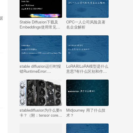
数据
Stable Diffusion下载及
OPC一人公司风险及著
Embeddings使用常见问
名企业解析
题有哪些?
stable diffusion运行时报
LoRA和LoRA模型是什么
错RuntimeError:
意思?有什么区别和作
n
unexpected EOF,
用?
expected more bytes.
The file might be
corrupted.的解决办法
stablediffusion为什么要n
Midjourney 用了什么技
卡？（附：tensor core有
术？
什么用）