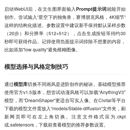
启动WebUI后，在文生图界面输入
Prompt提示词
就能开始
创作。尝试输入”星空下的独角兽，赛博朋克风格，4K细节”
这样的结构化描述。参数设置中建议新手保持默认采样步数
（20步）和分辨率（512×512），点击生成按钮等待约30
秒即可获得作品。记得使用负面提示词排除不想要的内容，
比如添加”low quality”避免模糊图像。
模型选择与风格定制技巧
通过
模型库
切换不同画风是进阶创作的秘诀。基础模型推荐
使用官方v1.5版本，想尝试动漫风格可以加载”AnythingV3″
模型，而”DreamShaper”更适合写实人像。在Civitai等平台
下载的模型文件需放入”models/Stable-diffusion”文件夹，刷
新网页即可在左上角切换。注意文件格式应为.ckpt
或.safetensors，下载前查看模型的推荐参数设置。