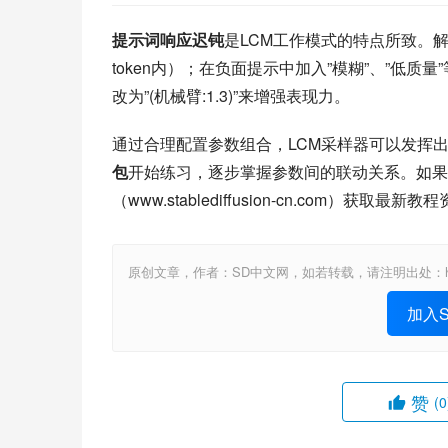
提示词响应迟钝
是LCM工作模式的特点所致。
token内）；在负面提示中加入”模糊”、”低质
改为”(机械臂:1.3)”来增强表现力。
通过合理配置参数组合，LCM采样器可以发挥
包
开始练习，逐步掌握参数间的联动关系。如果在实际
（www.stablediffusion-cn.com
原创文章，作者：SD中文网，如若转载，请注明出处：https://www.st
加入St
赞
(0