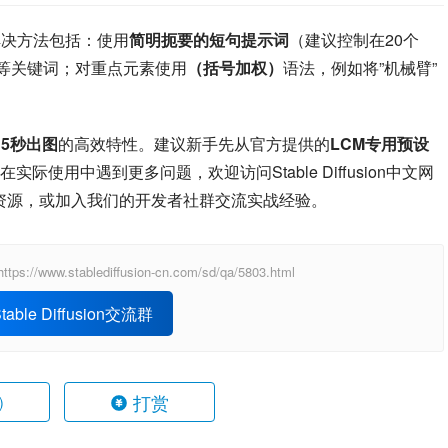
解决方法包括：使用
简明扼要的短句提示词
（建议控制在20个
量”等关键词；对重点元素使用
（括号加权）
语法，例如将”机械臂”
出
5秒出图
的高效特性。建议新手先从官方提供的
LCM专用预设
使用中遇到更多问题，欢迎访问Stable Diffusion中文网
）获取最新教程资源，或加入我们的开发者社群交流实战经验。
ablediffusion-cn.com/sd/qa/5803.html
able Diffusion交流群
打赏
)