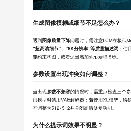
生成图像模糊或细节不足怎么办？
遇到
图像质量下降
问题时，需注意LCM在极低s
“超高清细节”、”8K分辨率”等质量描述词
；使用
能约束构图，或者适当增加steps到6-8步。
参数设置出现冲突如何调整？
当出现
参数不兼容
的情况时，需重点检查三个参数
用模型时禁用VAE解码器；若使用XL模型，请确保
率调整为512×512并关闭高清修复功能。
为什么提示词效果不明显？