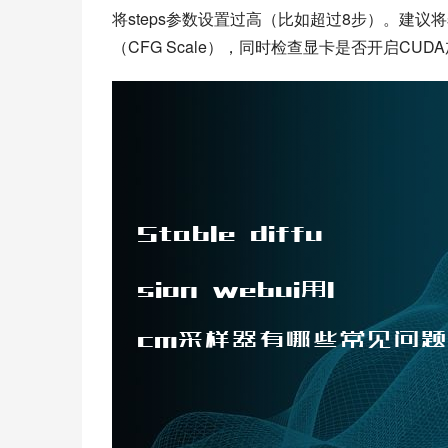
将steps参数设置过高（比如超过8步）。建议将
（CFG Scale），同时检查显卡是否开启CUD