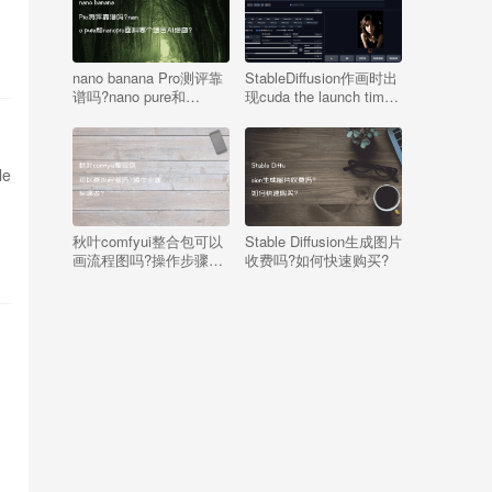
nano banana Pro测评靠
StableDiffusion作画时出
谱吗?nano pure和
现cuda the launch timed
nanopro面料哪个适合AI
out and was terminated
绘画?
怎么办（生成图片显示
“排队中”的解决方法）
le
秋叶comfyui整合包可以
Stable Diffusion生成图片
画流程图吗?操作步骤有
收费吗?如何快速购买?
哪些?