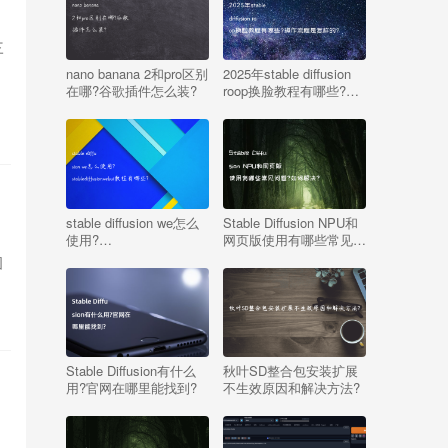
三
nano banana 2和pro区别
2025年stable diffusion
在哪?谷歌插件怎么装?
roop换脸教程有哪些?操
作流程是怎样的?
stable diffusion we怎么
Stable Diffusion NPU和
使用?
网页版使用有哪些常见问
stablediffusionwebui教程
题?如何解决?
图
有哪些?
Stable Diffusion有什么
秋叶SD整合包安装扩展
用?官网在哪里能找到?
不生效原因和解决方法?