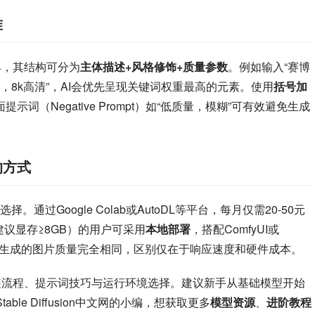
准
工具，其结构可分为
主体描述+风格修饰+质量参数
。例如输入“赛博
8k高清”，AI会优先呈现关键词权重最高的元素。使用
括号加
而负面提示词（Negative Prompt）如“低质量，模糊”可有效避免生成
的方式
择。通过Google Colab或AutoDL等平台，每月仅需20-50元
建议显存≥8GB）的用户可采用
本地部署
，搭配ComfyUI或
方式生成的图片质量完全相同，区别仅在于响应速度和硬件成本。
ion的安装流程、提示词技巧与运行环境选择。建议新手从基础模型开始
le Diffusion中文网的小编，想获取更多
模型资源
、
进阶教程