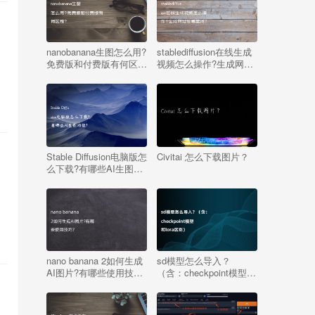
，
nanobanana生图怎么用?
stablediffusion在线生成
免费版和付费版有何区
视频怎么操作?生成网址
别?
在哪里找?
Stable Diffusion电脑版怎
Civitai 怎么下载图片？
么下载?有哪些AI生图功
能?
nano banana 2如何生成
sd模型怎么导入？
AI图片?有哪些使用技
（含：checkpoint模型和
巧?
lora区别）