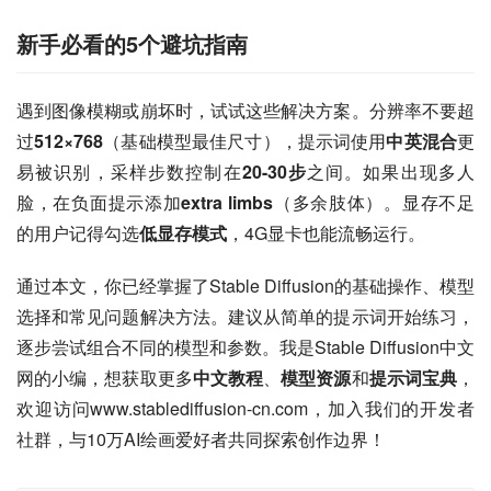
新手必看的5个避坑指南
遇到图像模糊或崩坏时，试试这些解决方案。分辨率不要超
过
512×768
（基础模型最佳尺寸），提示词使用
中英混合
更
易被识别，采样步数控制在
20-30步
之间。如果出现多人
脸，在负面提示添加
extra limbs
（多余肢体）。显存不足
的用户记得勾选
低显存模式
，4G显卡也能流畅运行。
通过本文，你已经掌握了Stable Diffusion的基础操作、模型
选择和常见问题解决方法。建议从简单的提示词开始练习，
逐步尝试组合不同的模型和参数。我是Stable Diffusion中文
网的小编，想获取更多
中文教程
、
模型资源
和
提示词宝典
，
欢迎访问www.stablediffusion-cn.com，加入我们的开发者
社群，与10万AI绘画爱好者共同探索创作边界！