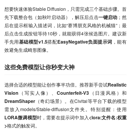
想要快速体验Stable Diffusion，只需完成三个基础步骤。首
先下载整合包（如秋叶启动器），解压后点击
一键启动
；然
后在提示框输入描述词，比如“赛博朋克风格的机械猫”；最
后点击生成按钮等待10秒，就能获得4张候选图片。建议新
手先用
基础模型v1.5
搭配
EasyNegative负面提示词
，能有
效避免生成畸形图像。
这些免费模型让你秒变大神
选择合适的模型能让创作事半功倍。推荐新手尝试
Realistic 
Vision
（写实人像）、
Counterfeit-V3
（日漫风格）和
DreamShaper
（奇幻场景）。在Civitai等平台下载的模型
需放入models/Stable-diffusion文件夹。特别提醒：使用
LORA微调模型
时，需要在提示词中加入
<lora:文件名:权重
>
格式的触发词。