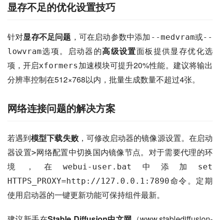
显存不足的优化设置技巧
针对
显存不足问题
，可在启动参数中添加
或
--medvram
--
选项。启动器的
高级设置
面板提供显存优化选
lowvram
项，开启
加速模块可提升20%性能。建议将输出
xformers
分辨率控制在512×768以内，批量生成数量不超过4张。
网络连接问题的解决方案
若遇到
模型下载失败
，可修改启动器的镜像源设置。在
启动
中切换国内镜像节点。对于需要代理的环
器设置>网络配置
境，在
中添加
webui-user.bat
set 
命令。定期
HTTPS_PROXY=http://127.0.0.1:7890
使用启动器的
功能可保持组件最新。
一键更新
建议新手在
Stable Diffusion中文网
（www.stablediffusion-