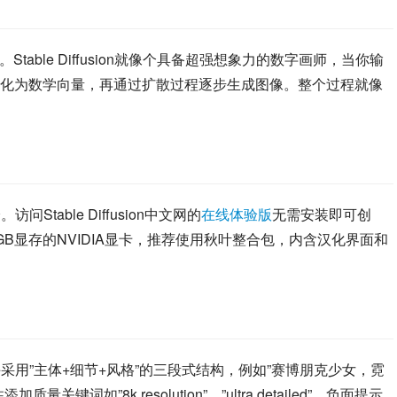
able Diffusion就像个具备超强想象力的数字画师，当你输
化为数学向量，再通过扩散过程逐步生成图像。整个过程就像
table Diffusion中文网的
在线体验版
无需安装即可创
B显存的NVIDIA显卡，推荐使用秋叶整合包，内含汉化界面和
手采用”主体+细节+风格”的三段式结构，例如”赛博朋克少女，霓
如”8k resolution”、”ultra detailed”，负面提示