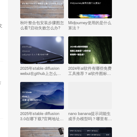
秋叶整合包安装步骤图怎
Midjourney使用的是什么
文
么看?启动失败怎么办?
算法？
2025年stable diffusion
2024年ai软件有哪些免费
webui在github上怎么下
工具推荐？ai软件图标如
载?有啥步骤?
何一键生成？
方
2025年stable diffusion
nano banana提示词能生
3.0在哪下载?官网地址是
成手办模型吗？哪里有
什么?
nano banana提示词文档
和生成器？