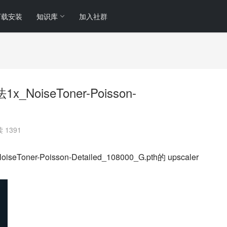
下载安装
知识库
加入社群
x_NoiseToner-Poisson-
 1391
oner-Poisson-Detailed_108000_G.pth的 upscaler