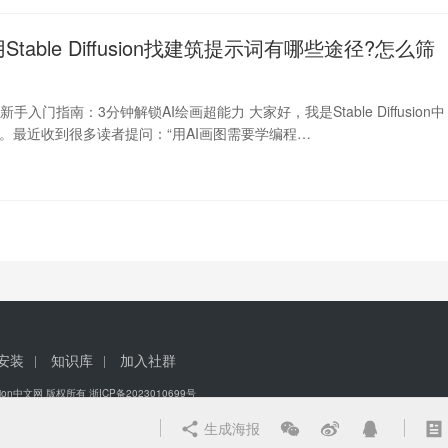
用Stable Diffusion找建筑提示词有哪些途径?怎么筛
fusion新手入门指南：3分钟解锁AI绘画超能力 大家好，我是Stable Diffusion中
酱。最近收到很多读者提问：“用AI画图需要学编程…
安装
知识库
加入社群
iffusion中文网 版权所有
浙ICP备2023010699号
生成海报