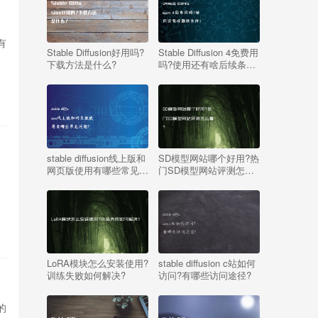
有
Stable Diffusion好用吗?
Stable Diffusion 4免费用
下载方法是什么?
吗?使用还有啥后续条
件?
stable diffusion线上版和
SD模型网站哪个好用?热
网页版使用有哪些常见问
门SD模型网站评测怎么
题?
看?
LoRA模块怎么安装使用?
stable diffusion c站如何
训练失败如何解决?
访问?有哪些访问途径?
）的