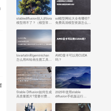
的
stablediffusion别人的lora
sd模型网站大全有哪些?
模型用不了？（模型常见
免费高清模型资源怎么
错误）
找?
lovartatin和geminichan
AMD显卡可以用CUDA
怎么用AI绘画生图工具有
吗？
何优势?lovart新手入门推
荐哪款?
者
Stable Diffusion如何生成
2025年使用stable
高质量图片?需要付费
diffusion手机版运行
吗?
models有哪些常见问题?