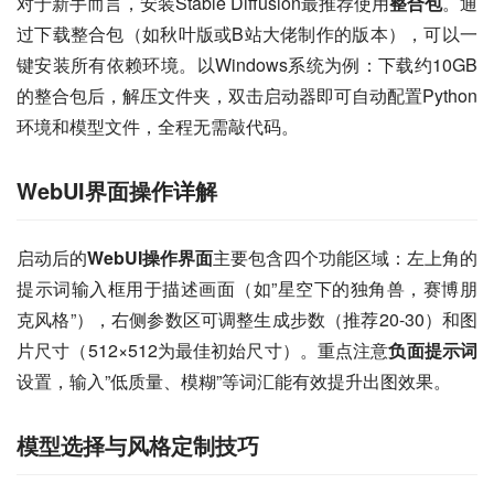
对于新手而言，安装Stable Diffusion最推荐使用
整合包
。通
过下载整合包（如秋叶版或B站大佬制作的版本），可以一
键安装所有依赖环境。以Windows系统为例：下载约10GB
的整合包后，解压文件夹，双击启动器即可自动配置Python
环境和模型文件，全程无需敲代码。
WebUI界面操作详解
启动后的
WebUI操作界面
主要包含四个功能区域：左上角的
提示词输入框用于描述画面（如”星空下的独角兽，赛博朋
克风格”），右侧参数区可调整生成步数（推荐20-30）和图
片尺寸（512×512为最佳初始尺寸）。重点注意
负面提示词
设置，输入”低质量、模糊”等词汇能有效提升出图效果。
模型选择与风格定制技巧