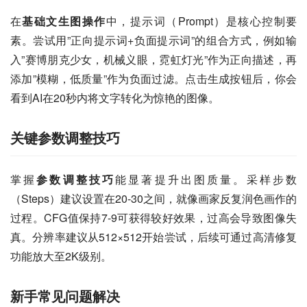
在
基础文生图操作
中，提示词（Prompt）是核心控制要
素。尝试用”正向提示词+负面提示词”的组合方式，例如输
入”赛博朋克少女，机械义眼，霓虹灯光”作为正向描述，再
添加”模糊，低质量”作为负面过滤。点击生成按钮后，你会
看到AI在20秒内将文字转化为惊艳的图像。
关键参数调整技巧
掌握
参数调整技巧
能显著提升出图质量。采样步数
（Steps）建议设置在20-30之间，就像画家反复润色画作的
过程。CFG值保持7-9可获得较好效果，过高会导致图像失
真。分辨率建议从512×512开始尝试，后续可通过高清修复
功能放大至2K级别。
新手常见问题解决