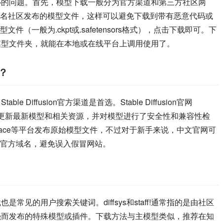
多新手最关心的问题。首先，模型下载一般分为官方渠道和第三方社区两
名社区发布的模型文件，这样可以避免下载到带有恶意代码或
一般为.ckpt或.safetensors格式），点击下载即可。下
n的指定模型文件夹，就能在本地或在线平台上调用使用了。
些？
ble Diffusion官方渠道是首选。Stable Diffusion官网
更新最新模型和相关资源，并对模型进行了安全性和兼容性检
ng Face等平台发布原始模型文件，不过对于新手来说，中文官网可
官方域名，避免误入假冒网站。
taff!下载也是常见的用户搜索关键词。diffsys和staff!通常指的是由社区
化或功能增强而发布的特殊模型或插件。下载方法与主模型类似，推荐在知