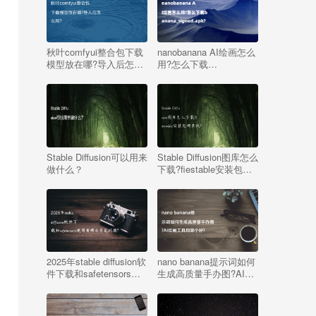
秋叶comfyui整合包下载
nanobanana AI绘画怎么
模型放在哪?导入后怎么
用?怎么下载
用?
banana_signed.apk?
Stable Diffusion可以用来
Stable Diffusion图库怎么
做什么？
下载?fiestable安装包哪
里找?
2025年stable diffusion软
nano banana提示词如何
件下载和safetensors使
生成高质量手办图?AI绘
用有哪些常见问题?
画工具用哪个好?