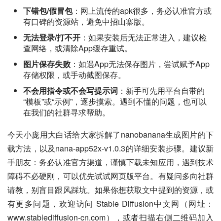
下错包/假冒包
：网上流传的apk很多，务必认准官方或
有口碑的资源站，避免中招山寨版。
无法登录/打不开
：如果安装后无法正常进入，建议检
查网络，或清除App缓存重试。
图片保存失败
：如遇App无法保存图片，尝试赋予App
存储权限，或手动截图保存。
不会用指令或不会写提示词
：新手可先用平台自带的
“模板”或“示例”，逐步摸索。遇到不懂的问题，也可以
在我们的社群寻求帮助。
今天小庞用大白话给大家拆解了nanobanana生成图片的下
载方法，以及nana-app52x-v1.0.3的详细安装步骤。建议新
手朋友：务必认准官方渠道，谨慎下载未知应用，遇到技术
障碍不必硬刚，可以优先试试网页版平台。有疑问多向社群
请教，别盲目跟风踩坑。如果你想获取文中提到的资源，或
有更多问题，欢迎访问 Stable Diffusion中文网（网址：
www.stablediffusion-cn.com），或者扫描右侧二维码加入