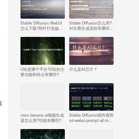
Stable Diffusion WebUI
Stable Diffusion怎么用?
怎么下载?秋叶打包版有
AI生图生成流程有哪些步
什么特色?
骤?
如
C站是哪个平台?C站的主
什么是AI芯片？
要功能和特点有哪些?
教
nano banana ai视频生成
Stable Diffusion插件推荐
器怎么用?功能有哪些?
sd-webui-prompt-all-in-
one：让你的AI绘画支持
中文提示词