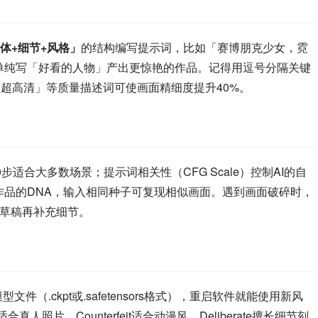
体+细节+风格」
的结构编写提示词，比如「赛博朋克少女，霓
ki」会比单纯写「好看的人物」产出更惊艳的作品。记得用逗号分隔关键
、超高清」等质量描述词可使画面精细度提升40%。
0步适合大多数场景；提示词相关性（CFG Scale）控制AI的自
）是作品的DNA，输入相同种子可复现相似画面。遇到画面破碎时，
画草稿再补充细节。
件（.ckpt或.safetensors格式），重启软件就能使用新风
适合真人照片，Counterfeit适合动漫风，Deliberate擅长细节刻