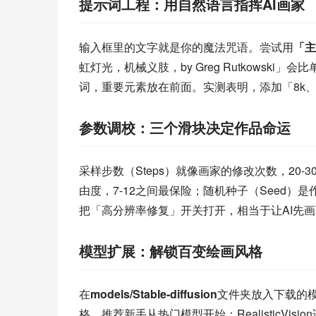
提示词工程：用自然语言指挥AI画家
输入框里的文字就是你的魔法咒语。尝试用
「主
虹灯光，机械义肢，by Greg Rutkows
词，重要元素放在前面。实测表明，添加「8k
参数调校：三个滑块决定作品命运
采样步数（Steps）就像画家的修改次数，20-3
由度，7-12之间最保险；随机种子（Seed
把「高分辨率修复」开关打开，相当于让AI先
模型扩展：解锁百变绘画风格
在
models/Stable-diffusion
文件夹放入下载的模型文
格。推荐新手从热门模型开始：RealisticVision