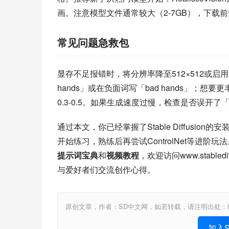
画。注意模型文件通常较大（2-7GB），下载
常见问题急救包
显存不足报错时，将分辨率降至512×512或启用内
hands」或在负面词写「bad hands」；想要更
0.3-0.5。如果生成速度过慢，检查是否误开了「T
通过本文，你已经掌握了Stable Diffus
开始练习，熟练后再尝试ControlNet等进阶玩法。
提示词宝典
和
视频教程
，欢迎访问www.stable
与爱好者们交流创作心得。
原创文章，作者：SD中文网，如若转载，请注明出处：https://www.st
加入St