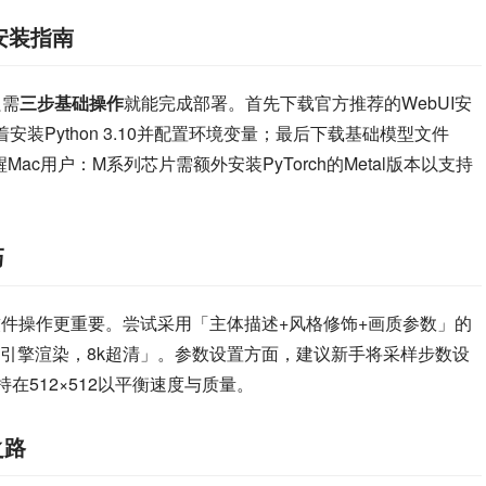
c安装指南
只需
三步基础操作
就能完成部署。首先下载官方推荐的WebUI安
装Python 3.10并配置环境变量；最后下载基础模型文件
别提醒Mac用户：M系列芯片需额外安装PyTorch的Metal版本以支持
巧
软件操作更重要。尝试采用「主体描述+风格修饰+画质参数」的
引擎渲染，8k超清」。参数设置方面，建议新手将采样步数设
保持在512×512以平衡速度与质量。
之路