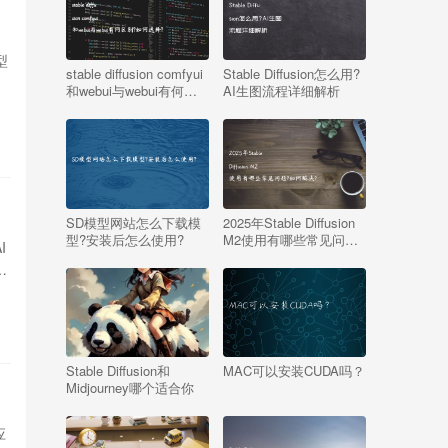
型
stable diffusion comfyui
Stable Diffusion怎么用?
和webui与webui有何区
AI生图流程详细解析
别?如何选择?
SD模型网站怎么下载模
2025年Stable Diffusion
型?安装后怎么使用?
M2使用有哪些常见问题?
I
如何解决?
且
Stable Diffusion和
MAC可以安装CUDA吗？
Midjourney哪个适合你
应