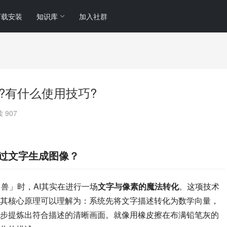
下载安装
知识库
加入社群
怎么用?有什么使用技巧?
 907
如何通过文字生成图像？
械独角兽」时，AI其实在进行一场
文字与像素的魔法转化
。这项技术
Model），其核心原理可以理解为：系统先将文字描述转化为数学向量，
步提炼出符合描述的清晰画面。就像用橡皮擦在布满铅笔灰的