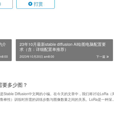
打赏
)
m的介
23年10月最新stable diffusion AI绘图电脑配置要
求（含：详细配置单推荐）
m8:00
2023年10月20日 am8:00
下一篇
练需要多少图？
Stable Diffusion中文网的小编。在今天的文章中，我们将讨论LoRa（
鲁棒性）训练时所需的训练步数与图像数量之间的关系。LoRa是一种深