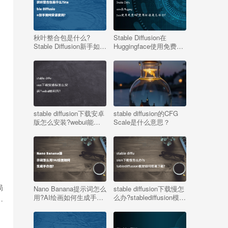
秋叶整合包是什么?
Stable Diffusion在
Stable Diffusion新手如何
Huggingface使用免费
安装使用?
吗?费用标准是怎样的?
stable diffusion下载安卓
stable diffusion的CFG
版怎么安装?webui能用
Scale是什么意思？
吗?
局
Nano Banana提示词怎么
stable diffusion下载慢怎
用?AI绘画如何生成手办
么办?stablediffusion模型
…
图?
如何提速下载?