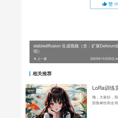
赞
(0
stablediffusion 生成视频（含：扩展Deforu
绍）
上一篇
2023年10月20日 a
相关推荐
LoRa训
模型
嗨，大家好，我是
部鲁棒性和全局