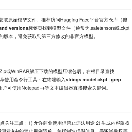
首先需要获取原始模型文件。推荐访问Hugging Face平台官方仓库（搜
 and versions
标签页找到模型文件（通常为.safetensors或.ckpt
”标识的版本，避免获取到第三方修改的非官方模型。
ip或WinRAR解压下载的模型压缩包后，在根目录查找
，推荐使用命令行工具：在终端输入
strings model.ckpt | grep 
用户可使用Notepad++等文本编辑器直接搜索关键词。
点关注三点：1) 允许商业使用但禁止违法用途 2) 生成内容版权
注意附录A中的禁止用例清单，包括制造虚假信息、侵犯肖像权等