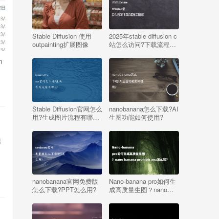
Stable Diffusion 使用
2025年stable diffusion c
outpainting扩展图像
站怎么访问?下载流程是
怎样的?
n
Stable Diffusion官网怎么
nanobanana怎么下载?AI
用?生成图片流程有哪
生图功能如何使用?
些?
源
nanobanana官网免费版
Nano-banana pro如何生
怎么下载?PPT怎么用?
成高质量生图？nano
banana prompts xyz怎
么写？