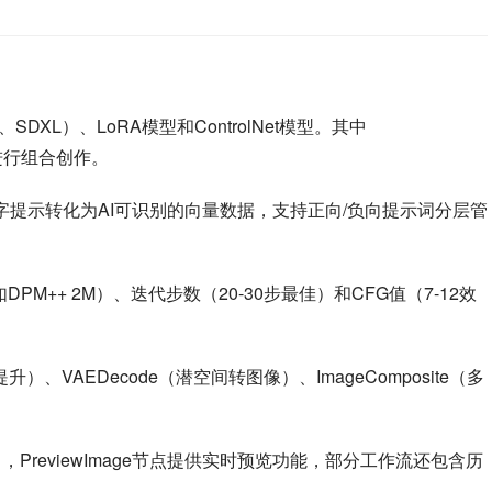
DXL）、LoRA模型和ControlNet模型。其中
型进行组合创作。
节点将文字提示转化为AI可识别的向量数据，支持正向/负向提示词分层管
DPM++ 2M）、迭代步数（20-30步最佳）和CFG值（7-12效
率提升）、VAEDecode（潜空间转图像）、ImageComposite（多
出，PreviewImage节点提供实时预览功能，部分工作流还包含历