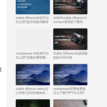
stable diffusion在线平台
2025年stable diffusion与
怎么用?提示词如何翻译
comfyui使用及下载有哪
些常见问题?
nanobanana AI绘画平台
Stable Diffusion生成动物
怎么用?生图步骤有哪
的提示词示例
些?
度
速
stable diffusion webui怎
nanobanana官网免费版
么安装?启动失败如何解
怎么下载?PPT怎么用?
决?