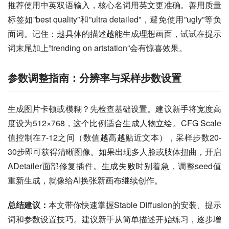
推荐使用中英双语输入，核心名词用英文更准确。善用质量
标签如”best quality”和”ultra detailed”，避免使用”ugly”等负
面词。记住：越具体的描述越能生成理想画面，试试在提示
词末尾加上”trending on artstation”会有惊喜效果。
参数调整指南：分辨率与采样步数设置
生成图片卡顿或模糊？先检查基础设置。建议新手将宽度高
度设为512×768，这个比例适合生成人物立绘。CFG Scale
值控制在7-12之间（数值越高越贴近文本），采样步数20-
30步即可获得清晰图像。如果出现多人脸或肢体扭曲，开启
ADetailer面部修复插件。生成失败时别着急，调整seed值
重新生成，就像给AI换张新画布继续创作。
总结建议：
本文带你快速掌握Stable Diffusion的安装、提示
词和参数设置技巧。建议新手从简单描述开始练习，逐步增