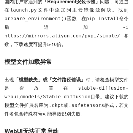
国内用户常遇到的
「Requirement安装卡顿」
问题，可通过
在
文件中添加阿里云镜像源解决。找到
launch.py
函数，在
命令
prepare_environment()
pip install
后追加
-i 
参
https://mirrors.aliyun.com/pypi/simple/
数，下载速度可提升5-10倍。
模型文件加载异常
出现
「模型缺失」或「文件路径错误」
时，请检查模型文件
是否放置在
stable-diffusion-
目录。建议下载的
webui/models/Stable-diffusion
模型文件扩展名应为
或
格式，若文
.ckpt
.safetensors
件名包含特殊符号可能导致识别失败。
WebUI无法正常启动