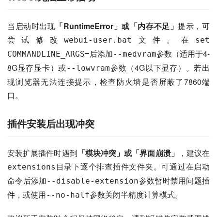
当启动时出现
「RuntimeError」或「内存不足」
提示，可
尝试修改
文件。在
webui-user.bat
set 
后添加
参数（适用于4-
COMMANDLINE_ARGS=
--medvram
8G显存显卡）或
参数（4G以下显存）。若出
--lowvram
现浏览器无法连接提示，检查防火墙是否屏蔽了7860端
口。
插件安装后出现冲突
安装扩展插件时遇到
「模块冲突」或「界面崩溃」
，建议在
目录下逐个排查插件文件夹。可通过在启动
extensions
命令后添加
参数暂时禁用问题插
--disable-extension
件，或使用
参数关闭半精度计算模式。
--no-half