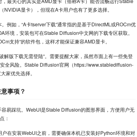
卡下载”时，最关心的其实是AMD显卡（俗称A卡）能否流畅运行Stable 
要优化了N卡（NVIDIA显卡），但现在A卡用户也有了更多选择。
，“A卡tserver下载”通常指的是基于DirectML或ROCm优
UDA环境，安装包可在Stable Diffusion中文网的下载专区获取。
L/ROCm支持”的软件包，这样才能保证兼容AMD显卡。
usion破解版下载无需登陆”。需要提醒大家，虽然市面上有一些免登
e Diffusion官网（https://www.stablediffusion-
议大家优先选择。
哪些注意事项？
很多新手容易踩坑。WebUI是Stable Diffusion的图形界面，方便用户无
意点：
户在安装WebUI之前，需要确保本机已安装好Python环境和对