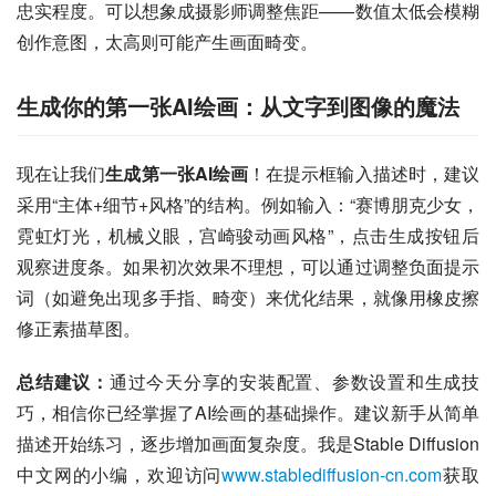
忠实程度。可以想象成摄影师调整焦距——数值太低会模糊
创作意图，太高则可能产生画面畸变。
生成你的第一张AI绘画：从文字到图像的魔法
现在让我们
生成第一张AI绘画
！在提示框输入描述时，建议
采用“主体+细节+风格”的结构。例如输入：“赛博朋克少女，
霓虹灯光，机械义眼，宫崎骏动画风格”，点击生成按钮后
观察进度条。如果初次效果不理想，可以通过调整负面提示
词（如避免出现多手指、畸变）来优化结果，就像用橡皮擦
修正素描草图。
总结建议：
通过今天分享的安装配置、参数设置和生成技
巧，相信你已经掌握了AI绘画的基础操作。建议新手从简单
描述开始练习，逐步增加画面复杂度。我是Stable Diffusion
中文网的小编，欢迎访问
www.stablediffusion-cn.com
获取