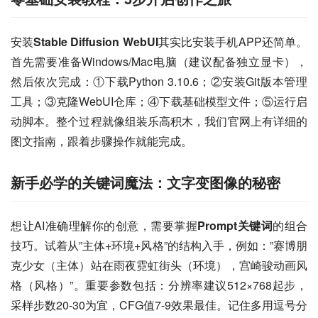
安装
Stable Diffusion WebUI
其实比安装手机APP还简单。
首先需要准备Windows/Mac电脑（建议配备独立显卡），
然后依次完成：①下载Python 3.10.6；②安装Git版本管理
工具；③克隆WebUI仓库；④下载基础模型文件；⑤运行启
动脚本。整个过程就像组装乐高积木，我们官网上有详细的
图文指南，跟着步骤操作就能完成。
新手必学的关键词魔法：文字变图像的秘密
想让AI准确理解你的创意，需要掌握
Prompt关键词
的组合
技巧。试着从”主体+环境+风格”的结构入手，例如：”赛博朋
克少女（主体）站在雨夜霓虹街头（环境），宫崎骏动画风
格（风格）”。重要参数包括：分辨率建议512×768起步，
采样步数20-30为宜，CFG值7-9效果最佳。记住多用逗号分