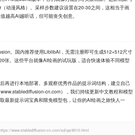
Shaper（动漫风格）。采样步数建议设置在20-30之间，这相当于画
数值越高AI越听话，但可能丧失创意。
sion。国内推荐使用LiblibAI，无需注册即可生成512×512尺寸
生成20张。这些平台就像AI绘画的试玩版，适合快速体验不同模型
后再进行本地部署。多观察优秀作品的提示词结构，建立自己
www.stablediffusion-cn.com），我们持续更新中文教程和模型
取最新提示词宝典和限免模型包，让你的AI绘画之旅快人一
ablediffusion-cn.com/sd/qa/8510.html