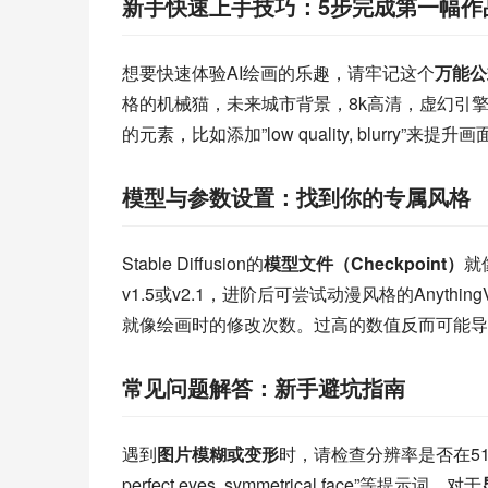
新手快速上手技巧：5步完成第一幅作
想要快速体验AI绘画的乐趣，请牢记这个
万能公
格的机械猫，未来城市背景，8k高清，虚幻引擎
的元素，比如添加”low quality, blurry”来提
模型与参数设置：找到你的专属风格
Stable Diffusion的
模型文件（Checkpoint）
就
v1.5或v2.1，进阶后可尝试动漫风格的Anythi
就像绘画时的修改次数。过高的数值反而可能导
常见问题解答：新手避坑指南
遇到
图片模糊或变形
时，请检查分辨率是否在512
perfect eyes, symmetrical face”等提示词。对于