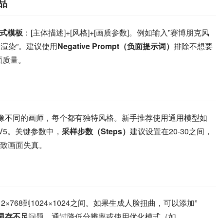
品
式模板
：[主体描述]+[风格]+[画质参数]。例如输入”赛博朋克风
渲染”。建议使用
Negative Prompt（负面提示词）
排除不想要
升画面质量。
像不同的画师，每个都有独特风格。新手推荐使用通用模型如
ngV5。关键参数中，
采样步数（Steps）
建议设置在20-30之间，
致画面失真。
×768到1024×1024之间。如果生成人脸扭曲，可以添加”
显存不足
问题，通过降低分辨率或使用优化模式（如