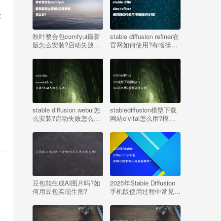
它
秋叶整合包comfyui最新
stable diffusion refiner在
版怎么安装?启动失败怎
官网如何使用?有啥操作
么办?
步骤?
stable diffusion webui怎
stablediffusion模型下载
么安装?启动失败怎么
网站civitai怎么用?模型
办?
如何安装
豆包能生成AI图片吗?如
2025年Stable Diffusion
何用豆包实现生图?
手机版使用过程中常见问
题有哪些?