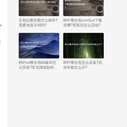
豆包以图生图怎么操作?
秋叶整合包comfyui下载
见
需要加提示词吗?
在哪?安装后怎么启动?
核
秋叶sd整合包60版本怎
秋叶整合包怎么安装?启
么安装?常见报错如何解
动失败怎么办?
决?
，