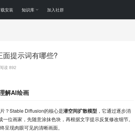
下载安装
知识库
加入社群
下载?正面提示词有哪些?
阅读 892
始理解AI绘画
ble Diffusion的核心是
潜空间扩散模型
，它通过逐步消
象成一位画家，先随意涂抹色块，再根据文字提示反复修改细节。
终呈现肉眼可见的清晰画面。