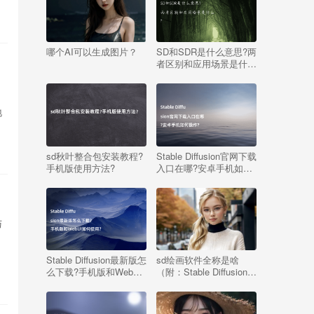
哪个AI可以生成图片？
SD和SDR是什么意思?两
者区别和应用场景是什
么?
地
sd秋叶整合包安装教程?
Stable Diffusion官网下载
手机版使用方法?
入口在哪?安卓手机如何
操作?
与
Stable Diffusion最新版怎
sd绘画软件全称是啥
么下载?手机版和WebUI
（附：Stable Diffusion介
如何使用?
绍）