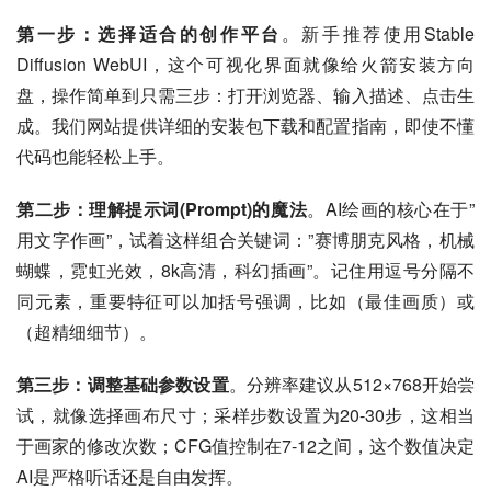
第一步：选择适合的创作平台
。新手推荐使用Stable 
Diffusion WebUI，这个可视化界面就像给火箭安装方向
盘，操作简单到只需三步：打开浏览器、输入描述、点击生
成。我们网站提供详细的安装包下载和配置指南，即使不懂
代码也能轻松上手。
第二步：理解提示词(Prompt)的魔法
。AI绘画的核心在于”
用文字作画”，试着这样组合关键词：”赛博朋克风格，机械
蝴蝶，霓虹光效，8k高清，科幻插画”。记住用逗号分隔不
同元素，重要特征可以加括号强调，比如（最佳画质）或
（超精细细节）。
第三步：调整基础参数设置
。分辨率建议从512×768开始尝
试，就像选择画布尺寸；采样步数设置为20-30步，这相当
于画家的修改次数；CFG值控制在7-12之间，这个数值决定
AI是严格听话还是自由发挥。