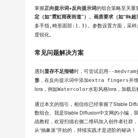
掌握
正向提示词+反向提示词
的组合策略至关重
定（如“霓虹雨夜街道”）、画质要求（如“8k超
。参数设置方面，采样步
多手指,畸形面部:1.3)
度锐化。
常见问题解决方案
遇到
显存不足报错
时，可尝试启用
--medvram
形
，在反向提示词中添加
并增
extra fingers
lora，例如
水彩风格lora，加载后
Watercolor
通过本文的指引，相信你已经掌握了Stable D
数组合。我是Stable Diffusion中文网的小编，我
战教程，欢迎扫描右侧二维码加入创作者社群，
从“抽象派”开始的，持续实践才是进阶的秘诀！