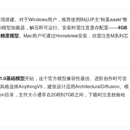
础环境搭建。对于Windows用户，推荐使用B站UP主“秋葉aaaki”整
it和模型加载器，解压即可运行。安装时需注意显存配置——
4GB
高精度模型
。Mac用户可通过Homebrew安装，但需注意M系列芯
 1.0基础模型
开始，这个官方模型兼容性最佳。进阶创作时可尝
AnythingV5，建筑设计适用ArchitecturalDiffusion。模
目录，文件大小通常在2GB到7GB之间，下载时注意校验哈
on