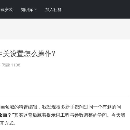
下载安装
知识库
加入社群
?年龄相关设置怎么操作?
阅读 1198
为专注AI绘画领域的科普编辑，我发现很多新手都问过同一个有趣的问
象画？”
其实这背后藏着提示词工程与参数调整的学问。今天我
打开方式。