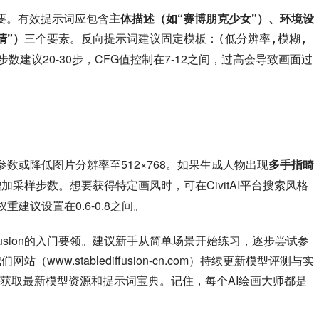
要。有效提示词应包含
主体描述（如“赛博朋克少女”）、环境设
清”）
三个要素。反向提示词建议固定模板：
(低分辨率,模糊,
数建议20-30步，CFG值控制在7-12之间，过高会导致画面过
参数或降低图片分辨率至512×768。如果生成人物出现
多手指畸
加采样步数。想要获得特定画风时，可在CivitAI平台搜索风格
权重建议设置在0.6-0.8之间。
iffusion的入门要领。建议新手从简单场景开始练习，逐步尝试参
们网站（www.stablediffusion-cn.com）持续更新模型评测与实
获取最新模型资源和提示词宝典。记住，每个AI绘画大师都是