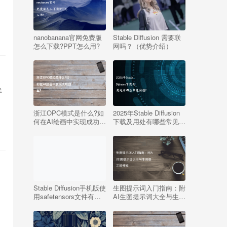
nanobanana官网免费版
Stable Diffusion 需要联
怎么下载?PPT怎么用?
网吗？（优势介绍）
样
浙江OPC模式是什么?如
2025年Stable Diffusion
何在AI绘画中实现成功创
下载及用处有哪些常见问
业?
题?
Stable Diffusion手机版使
生图提示词入门指南：附
用safetensors文件有哪
AI生图提示词大全与生图
些问题及解决办法?
提示词模板