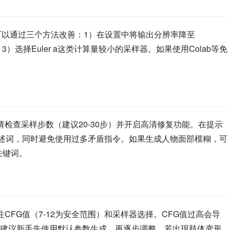
可以通过三个方法改善：1）在设置中将输出分辨率降至
复功能；3）选择Euler a这类计算量较小的采样器。如果使用Colab等免
请检查采样步数（建议20-30步）并开启高清修复功能。在提示
tailed”等质量描述词，同时避免使用过多矛盾指令。如果生成人物面部模糊，可
对性关键词。
CFG值（7-12为安全范围）和采样器选择。CFG值过高会导
建议新手先使用默认参数生成，再逐步调整。若出现肢体变形