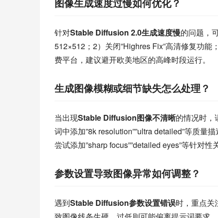
图像生成速度过慢如何优化？
针对
Stable Diffusion 2.0生成速度慢
的问题，
512×512；2）关闭”Highres Fix”高清修
费平台，建议避开欧美地区的高峰时段运行。
生成图像模糊或细节缺失怎么处理？
当出现
Stable Diffusion图像不清晰
的情况时，
词中添加”8k resolution””ultra de
尝试添加”sharp focus””detailed eyes”等针
参数设置导致图像异常如何调整？
遇到
Stable Diffusion参数设置错误
时，重点关注
致图像线条生硬，过低则可能偏离提示词要求。