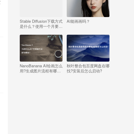
家
Stable Diffusion下载方式
AI能画画吗？
是什么？使用一个月要多
少钱？
活
NanoBanana AI绘画怎么
秋叶整合包百度网盘在哪
用?生成图片流程有哪
找?安装后怎么启动?
些?
个