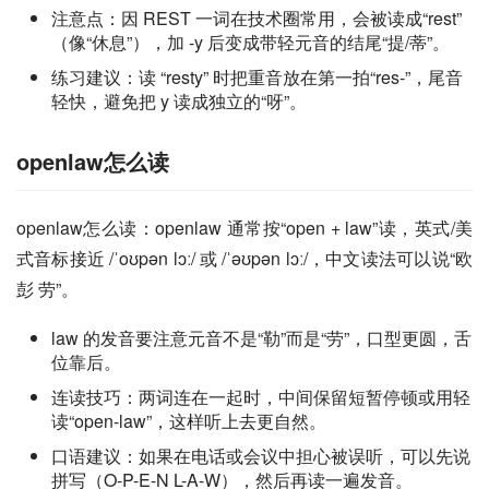
注意点：因 REST 一词在技术圈常用，会被读成“rest”
（像“休息”），加 -y 后变成带轻元音的结尾“提/蒂”。
练习建议：读 “resty” 时把重音放在第一拍“res-”，尾音
轻快，避免把 y 读成独立的“呀”。
openlaw怎么读
openlaw怎么读：openlaw 通常按“open + law”读，英式/美
式音标接近 /ˈoʊpən lɔː/ 或 /ˈəʊpən lɔː/，中文读法可以说“欧
彭 劳”。
law 的发音要注意元音不是“勒”而是“劳”，口型更圆，舌
位靠后。
连读技巧：两词连在一起时，中间保留短暂停顿或用轻
读“open-law”，这样听上去更自然。
口语建议：如果在电话或会议中担心被误听，可以先说
拼写（O-P-E-N L-A-W），然后再读一遍发音。