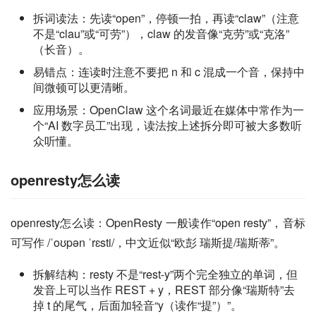
拆词读法：先读“open”，停顿一拍，再读“claw”（注意
不是“clau”或“可劳”），claw 的发音像“克劳”或“克洛”
（长音）。
易错点：连读时注意不要把 n 和 c 混成一个音，保持中
间微顿可以更清晰。
应用场景：OpenClaw 这个名词最近在媒体中常作为一
个“AI 数字员工”出现，读法按上述拆分即可被大多数听
众听懂。
openresty怎么读
openresty怎么读：OpenResty 一般读作“open resty”，音标
可写作 /ˈoʊpən ˈrɛsti/，中文近似“欧彭 瑞斯提/瑞斯蒂”。
拆解结构：resty 不是“rest-y”两个完全独立的单词，但
发音上可以当作 REST + y，REST 部分像“瑞斯特”去
掉 t 的尾气，后面加轻音“y（读作“提”）”。