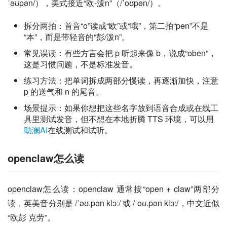
ˈəʊpən/），美式接近“欧-泼n”（/ˈoʊpən/）。
拆分两拍：首音“o”读成“欧”或“哦”，第二拍“pen”不是
“本”，而是带轻音的“彭/泼n”。
常见误读：有些方言会把 p 听起来像 b，说成“oben”，
这是习惯问题，不是标准发音。
练习方法：把单词拆成两部分慢读，再逐渐加快，注意
p 的送气和 n 的尾音。
场景提示：如果你想把这些名字放到语音合成或在线工
具里测试发音，但不想在本地折腾 TTS 环境，可以用
助澜AI
在线测试和试听。
openclaw怎么读
openclaw怎么读：openclaw 通常按“open + claw”两部分
读，英美音分别是 /ˈəʊ.pən klɔː/ 或 /ˈoʊ.pən klɔː/，中文近似
“欧彭 克劳”。