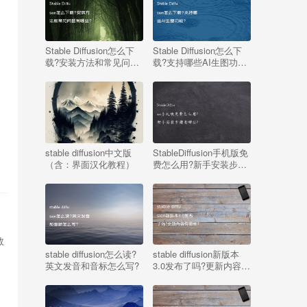
Stable Diffusion怎么下
Stable Diffusion怎么下
载?安装方法和常见问题
载?支持哪些AI生图功
有哪些?
能?
的
stable diffusion中文版
StableDiffusion手机版免
（含：界面汉化教程）
费怎么用?新手安装步骤
有哪些?
教
stable diffusion怎么读?
stable diffusion新版本
英文发音和音标怎么写?
3.0发布了吗?更新内容有
哪些?