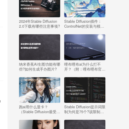
2024年Stable Diffusion
Stable Diffusion插件：
2.0下载有哪些注意事项?
ControlNet的安装与模型
下载教程
纳米香蕉AI生图功能有哪
哩布哩布ai为什么打不
些?如何生成手办图片?
开？（附：哩布哩布官
网）
n
跑ai用什么显卡？
Stable Diffusion提示词限
（Stable Diffusion最受欢
制为何是75个?该限制有
迎的显卡排行榜）
什么影响?