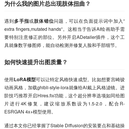
为什么我的图片总出现肢体扭曲？
遇到
多手指
或
肢体错位
问题，可以在负面提示词中加入”
extra fingers,mutated hands”。这相当于告诉AI绘画助手需
要特别注意修正的部位。另外开启ADetailer插件，这个工
具就像数字修图师，能自动检测并修复人脸和手部细节。
如何快速提升出图质量？
使用
LoRA模型
可以让特定风格快速成型。比如想要宫崎骏
动画风格，加载ghibli-style-lora就像给AI戴上风格滤镜。进
阶技巧推荐开启Hires.fix功能，这个超分辨率选项如同给图
片进行4K修复，建议缩放系数设为1.5-2.0，配合R-
ESRGAN 4x+模型使用。
通过本文你已经掌握了Stable Diffusion的安装要点和基础操