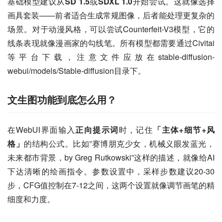
基础模型建议从
SD 1.5
或
SDXL 1.0
开始尝试。这就像选择
画具套装——前者适合生成常规图像，后者能处理更复杂的
场景。对于动漫风格，可以尝试Counterfeit-V3模型，它的
线条表现就像漫画家的勾线笔。所有模型都需要通过Civitai
等平台下载，注意文件应放在stable-diffusion-
webui/models/Stable-diffusion目录下。
文生图功能到底怎么用？
在WebUI界面输入
正向提示词
时，记住
「主体+细节+风
格」
的结构公式。比如”赛博朋克少女，机械义眼发蓝光，
未来都市背景，by Greg Rutkowski”这样的描述，就像给AI
下达清晰的绘画指令。参数设置中，采样步数建议20-30
步，CFG值控制在7-12之间，这两个设置就像调节画笔的精
细度和力度。