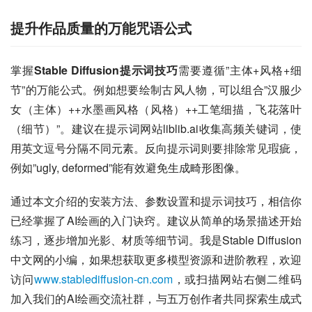
提升作品质量的万能咒语公式
掌握
Stable Diffusion提示词技巧
需要遵循”主体+风格+细
节”的万能公式。例如想要绘制古风人物，可以组合”汉服少
女（主体）++水墨画风格（风格）++工笔细描，飞花落叶
（细节）”。建议在提示词网站liblib.ai收集高频关键词，使
用英文逗号分隔不同元素。反向提示词则要排除常见瑕疵，
例如”ugly, deformed”能有效避免生成畸形图像。
通过本文介绍的安装方法、参数设置和提示词技巧，相信你
已经掌握了AI绘画的入门诀窍。建议从简单的场景描述开始
练习，逐步增加光影、材质等细节词。我是Stable Diffusion
中文网的小编，如果想获取更多模型资源和进阶教程，欢迎
访问
www.stablediffusion-cn.com
，或扫描网站右侧二维码
加入我们的AI绘画交流社群，与五万创作者共同探索生成式