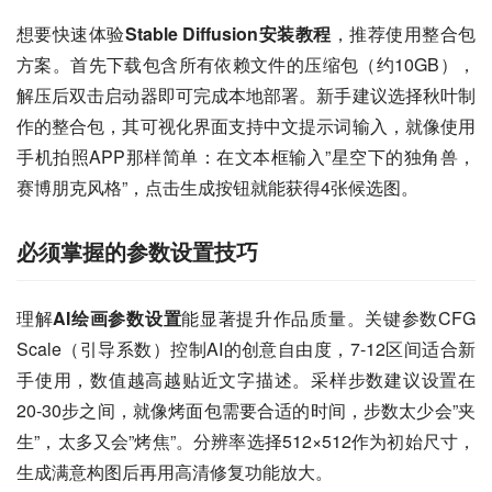
想要快速体验
Stable Diffusion安装教程
，推荐使用整合包
方案。首先下载包含所有依赖文件的压缩包（约10GB），
解压后双击启动器即可完成本地部署。新手建议选择秋叶制
作的整合包，其可视化界面支持中文提示词输入，就像使用
手机拍照APP那样简单：在文本框输入”星空下的独角兽，
赛博朋克风格”，点击生成按钮就能获得4张候选图。
必须掌握的参数设置技巧
理解
AI绘画参数设置
能显著提升作品质量。关键参数CFG 
Scale（引导系数）控制AI的创意自由度，7-12区间适合新
手使用，数值越高越贴近文字描述。采样步数建议设置在
20-30步之间，就像烤面包需要合适的时间，步数太少会”夹
生”，太多又会”烤焦”。分辨率选择512×512作为初始尺寸，
生成满意构图后再用高清修复功能放大。