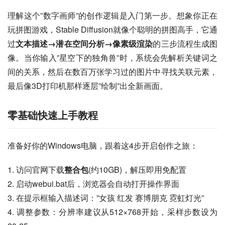
理解这个”数字画师”的创作逻辑是入门第一步。想象你正在
玩拼图游戏，Stable Diffusion就像个聪明的拼图高手，它通
过
文本描述→潜在空间分析→像素级渲染
的三步流程生成图
像。当你输入”星空下的独角兽”时，系统会先解析关键词之
间的关系，然后在数百万张学习过的图片中寻找关联元素，
最后像3D打印机那样逐层”绘制”出全新画面。
零基础快速上手教程
准备好你的Windows电脑，跟着这4步开启创作之旅：
1. 访问官网下载
整合包
(约10GB)，解压即用免配置
2. 启动webui.bat后，浏览器会自动打开操作界面
3. 在提示框输入描述词：”女孩 红发 赛博朋克 霓虹灯光”
4. 调整参数：分辨率建议从512×768开始，采样步数设为