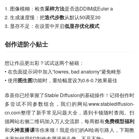
1. 图像模糊：检查
采样方法
是否选DDIM或Euler a
2. 生成速度慢：把
迭代步数
从默认50调至30
3. 显存不足：在设置中开启
低显存优化模式
创作进阶小贴士
想让作品更出彩？试试这两个秘籍：
• 在负面提示词中加入”lowres, bad anatomy”避免畸形
• 使用
图生图
功能时，重绘幅度设为0.6-0.7效果最佳
恭喜你已经掌握了Stable Diffusion的基础操作！记得创作时
多尝试不同参数组合，我们的网站www.stablediffusion-
cn.com整理了新手常见问题大全，遇到卡顿随时查阅。扫
描网站右侧二维码加入万人交流群，每周都有
免费模型福利
和
大神直播课
等你来领！我是你们的AI绘画引路人，下期教
大家如何用SD制作专属漫画头像，不见不散~