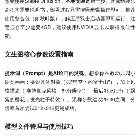
想要使用Stable Diffusion，
本地安装是第一步
。就像组装乐
高积木需要说明书，部署过程只需按照步骤操作即可。推荐
使用整合包（如秋叶版），解压后双击启动器即可运行。注
意显存至少需要4GB，建议使用NVIDIA显卡以获得最佳性
能。
文生图核心参数设置指南
提示词（Prompt）是AI绘画的灵魂
。想象你在教幼儿园小
朋友画画：要说具体对象（如”星空下的富士山”），加上风
格描述（”赛博朋克风格，8k分辨率”），最后补充细节（”飘
落的樱花，发光粒子特效”）。采样步数建议20-30之间，分
辨率首次尝试512×512更易成功。
模型文件管理与使用技巧