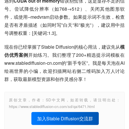
遇到
CUDA out of memory
错误别慌张，这是显存不足的信
号。尝试降低分辨率（如768→512）、关闭其他图形软
件，或使用–medvram启动参数。如果提示词不生效，检查
是否有矛盾描述（如同时写”白天”和”极光”），建议用中括
号调整权重：[关键词:1.3]。
现在你已经掌握了Stable Diffusion的核心用法，建议先从
模
仿优秀案例
开始练习。我们整理了200+精选提示词模板在
www.stablediffusion-cn.com的”新手专区”。我是每天泡在AI
绘画世界的小编，欢迎扫描网站右侧二维码加入万人讨论
群，获取最新模型资源和创作灵感分享！
原创文章，作者：SD中文网，如若转载，请注明出处：
https://www.stablediffusion-cn.com/sd/qa/6471.html
加入Stable Diffusion交流群