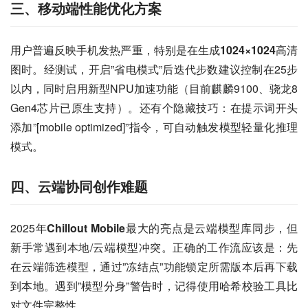
三、移动端性能优化方案
用户普遍反映手机发热严重，特别是在生成
1024×1024
高清
图时。经测试，开启”省电模式”后迭代步数建议控制在25步
以内，同时启用新型NPU加速功能（目前麒麟9100、骁龙8 
Gen4芯片已原生支持）。还有个隐藏技巧：在提示词开头
添加”[mobile optimized]”指令，可自动触发模型轻量化推理
模式。
四、云端协同创作难题
2025年
Chillout Mobile
最大的亮点是云端模型库同步，但
新手常遇到本地/云端模型冲突。正确的工作流应该是：先
在云端筛选模型，通过”冻结点”功能锁定所需版本后再下载
到本地。遇到”模型分身”警告时，记得使用哈希校验工具比
对文件完整性。