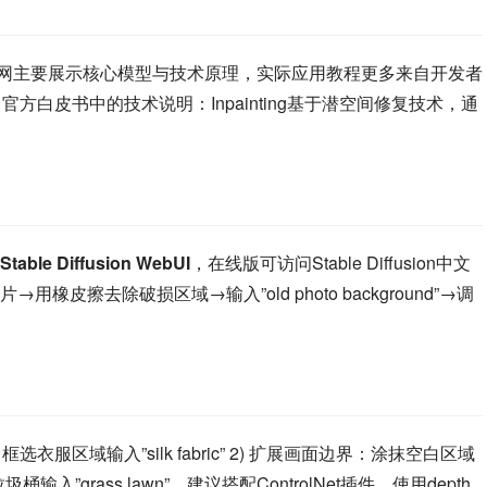
操作。官网主要展示核心模型与技术原理，实际应用教程更多来自开发者
整理了官方白皮书中的技术说明：Inpainting基于潜空间修复技术，通
Stable Diffusion WebUI
，在线版可访问Stable Diffusion中文
橡皮擦去除破损区域→输入”old photo background”→调
服区域输入”silk fabric” 2) 扩展画面边界：涂抹空白区域
抹垃圾桶输入”grass lawn”。建议搭配ControlNet插件，使用depth