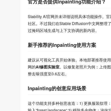
官方是否提供Inpainting功能介绍？
Stability AI官网并未详细说明具体功能
社区。不过我们在Stable Diffusion中文网
过掩码区域生成与上下文协调的新内容。
新手推荐的Inpainting使用方案
建议从可视化工具开始体验。本地部署推荐使用
网的
AI修图实验室
。以修复老照片为例：上传图片→用
整去噪强度至0.6左右。
Inpainting的创意应用场景
这个功能支持多种创意改造：1) 更换服装纹理：框选衣
输入”forest landscape” 3) 移除多余物体：涂