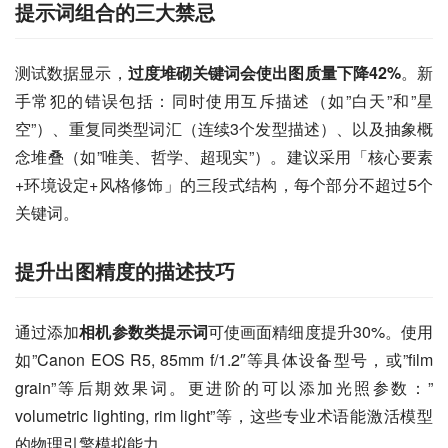
提示词组合的三大禁忌
测试数据显示，
过度堆砌关键词会使出图质量下降42%
。新
手常犯的错误包括：同时使用互斥描述（如”白天”和”星
空”）、重复同类型词汇（连续3个发型描述）、以及抽象概
念堆叠（如”唯美、哲学、超现实”）。建议采用「核心要素
+环境设定+风格修饰」的三段式结构，每个部分不超过5个
关键词。
提升出图精度的描述技巧
通过添加
相机参数类提示词
可使画面精细度提升30%。使用
如”Canon EOS R5, 85mm f/1.2″等具体设备型号，或”film 
grain”等后期效果词。更进阶的可以添加光照参数：”
volumetric lighting, rim light”等，这些专业术语能激活模型
的物理引擎模拟能力。