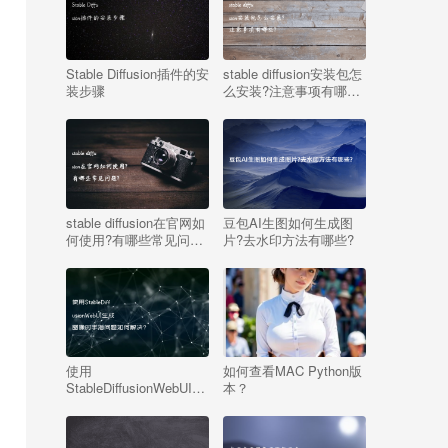
Stable Diffusion插件的安
stable diffusion安装包怎
装步骤
么安装?注意事项有哪
些?
stable diffusion在官网如
豆包AI生图如何生成图
何使用?有哪些常见问
片?去水印方法有哪些?
题?
使用
如何查看MAC Python版
StableDiffusionWebUI生
本？
成图像时手指问题如何解
决?