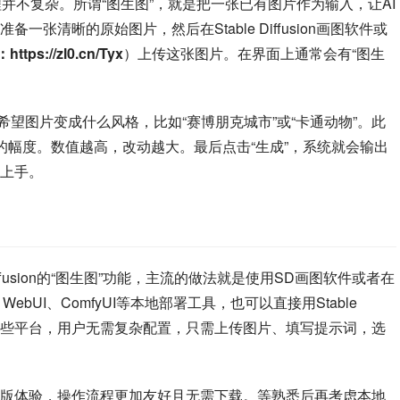
实这个流程并不复杂。所谓“图生图”，就是把一张已有图片作为输入，让AI
张清晰的原始图片，然后在Stable Diffusion画图软件或
tps://zl0.cn/Tyx
）上传这张图片。在界面上通常会有“图生
I你希望图片变成什么风格，比如“赛博朋克城市”或“卡通动物”。此
图的幅度。数值越高，改动越大。最后点击“生成”，系统就会输出
上手。
 Diffusion的“图生图”功能，主流的做法就是使用SD画图软件或者在
WebUI、ComfyUI等本地部署工具，也可以直接用Stable 
使用这些平台，用户无需复杂配置，只需上传图片、填写提示词，选
版体验，操作流程更加友好且无需下载。等熟悉后再考虑本地