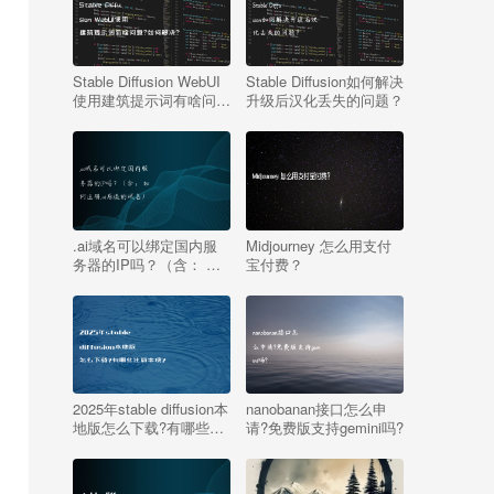
Stable Diffusion WebUI
Stable Diffusion如何解决
使用建筑提示词有啥问
升级后汉化丢失的问题？
题?如何解决?
.ai域名可以绑定国内服
Midjourney 怎么用支付
务器的IP吗？（含： 如
宝付费？
何注册.ai后缀的域名）
2025年stable diffusion本
nanobanan接口怎么申
地版怎么下载?有哪些注
请?免费版支持gemini吗?
意事项?