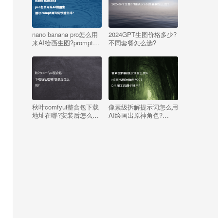
nano banana pro怎么用
2024GPT生图价格多少?
来AI绘画生图?prompt要
不同套餐怎么选?
如何快速生成?
秋叶comfyui整合包下载
像素级拆解提示词怎么用
地址在哪?安装后怎么
AI绘画出原神角色?
用?
OOTD生图工具哪个好
用?