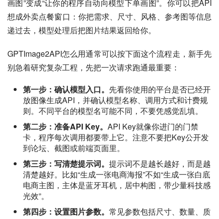
画图”变成“让你的程序自动向模型下单画图”。你可以把API
想成外卖点餐窗口：你把需求、尺寸、风格、参考图等信息
递过去，模型处理后把图片结果返回给你。
GPTImage2API怎么用通常可以按下面这个流程走，新手先
别急着研究复杂工程，先把一次请求跑通最重要：
第一步：确认模型入口。
先看你使用的平台是否已经开
放图像生成API，并确认模型名称、调用方式和计费规
则。不同平台的模型名可能不同，不要凭感觉乱填。
第二步：准备API Key。
API Key就像你进门的门禁
卡，程序每次调用都要带上它。注意不要把Key公开发
到论坛、截图或前端页面里。
第三步：写清楚提示词。
提示词不是越长越好，而是越
清楚越好。比如“生成一张电商海报”不如“生成一张白底
电商主图，主体是蓝牙耳机，居中构图，带少量科技感
光效”。
第四步：设置图片参数。
常见参数包括尺寸、数量、质