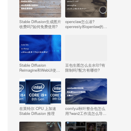
Stable Diffusion生成图片
openclaw怎么读?
收费吗?如何免费使用?
openresty和openlaw的正
确发音是什么?
Stable Diffusion
豆包生图怎么去水印?有
Reimagine和WebUI使用
限制吗?配方有哪些?
中常见问题有哪些?
在英特尔 CPU 上加速
comfyui秋叶整合包怎么
Stable Diffusion 推理
用?wan2工作流怎么导
入?