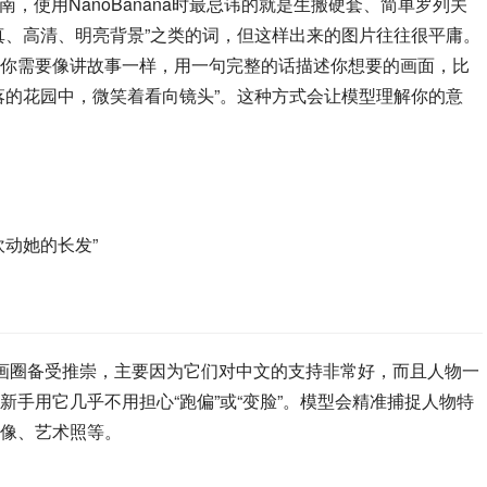
指南，使用NanoBanana时最忌讳的就是生搬硬套、简单罗列关
真、高清、明亮背景”之类的词，但这样出来的图片往往很平庸。
你需要像讲故事一样，用一句完整的话描述你想要的画面，比
落的花园中，微笑着看向镜头”。这种方式会让模型理解你的意
动她的长发”
)模型在AI绘画圈备受推崇，主要因为它们对中文的支持非常好，而且人物一
手用它几乎不用担心“跑偏”或“变脸”。模型会精准捕捉人物特
像、艺术照等。