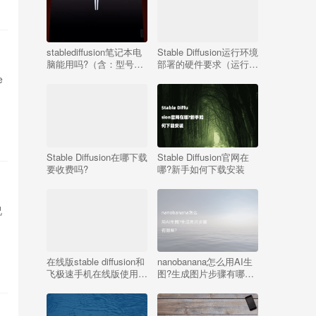
stablediffusion笔记本电
Stable Diffusion运行环境
脑能用吗?（含：型号推
部署的硬件要求（运行
荐）
stable diffusion配置）
e
Stable Diffusion在哪下载
Stable Diffusion官网在
要收费吗?
哪?新手如何下载安装
况
在线版stable diffusion和
nanobanana怎么用AI生
飞极速手机在线版使用有
图?生成图片步骤有哪
哪些常见问题?
些?