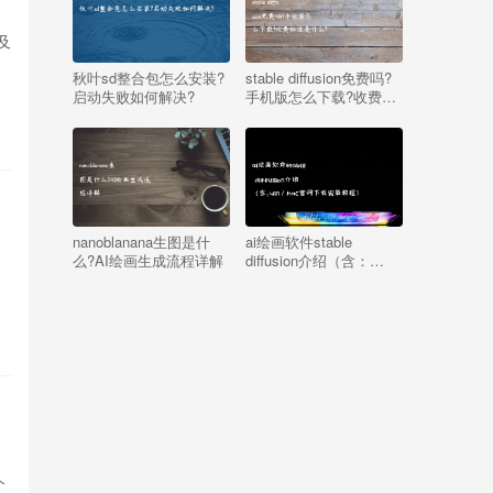
）及
秋叶sd整合包怎么安装?
stable diffusion免费吗?
启动失败如何解决?
手机版怎么下载?收费标
准是什么?
nanoblanana生图是什
ai绘画软件stable
何
么?AI绘画生成流程详解
diffusion介绍（含：
win/mac官网下载安装教
程）
个