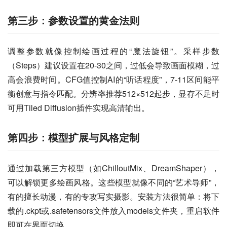
第三步：参数设置的黄金法则
调整参数就像控制绘画过程的“魔法旋钮”。采样步数
（Steps）建议设置在20-30之间，过低会导致画面模糊，过
高会浪费时间。CFG值控制AI的“听话程度”，7-11区间能平
衡创意与指令匹配。分辨率推荐512×512起步，显存不足时
可用Tiled Diffusion插件实现高清输出。
第四步：模型扩展与风格定制
通过加载第三方模型（如ChilloutMix、DreamShaper），
可以解锁更多绘画风格。这些模型就像不同的“艺术导师”，
有的擅长动漫，有的专攻写实摄影。安装方法很简单：将下
载的.ckpt或.safetensors文件放入models文件夹，重启软件
即可在界面切换。